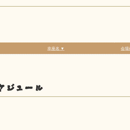
幸座名 ▼
会場
ケジュール