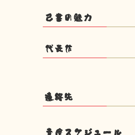
己書の魅力
代表作
連絡先
幸座スケジュール