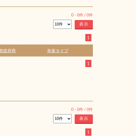
0
-
0
件 /
0
件
1
都道府県
幸座タイプ
1
0
-
0
件 /
0
件
1