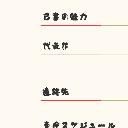
己書の魅力
代表作
連絡先
幸座スケジュール