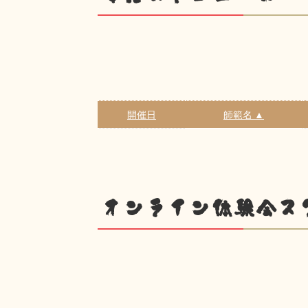
開催日
師範名 ▲
オンライン体験会ス