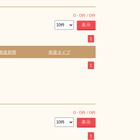
0
-
0
件 /
0
件
1
都道府県
幸座タイプ
1
0
-
0
件 /
0
件
1