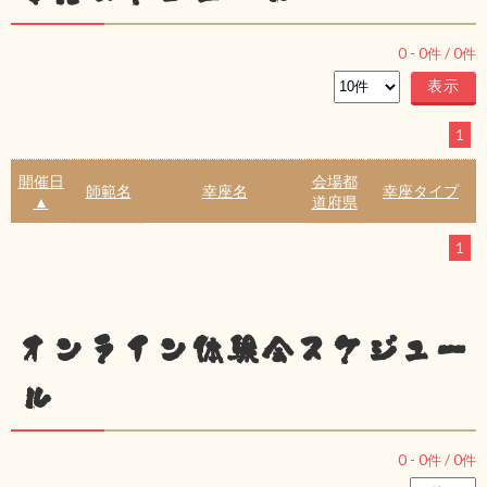
0
-
0
件 /
0
件
1
開催日
会場都
師範名
幸座名
幸座タイプ
▲
道府県
1
オンライン体験会スケジュー
ル
0
-
0
件 /
0
件