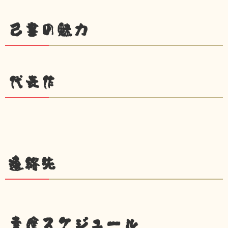
己書の魅力
代表作
連絡先
幸座スケジュール