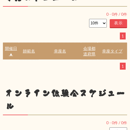
0
-
0
件 /
0
件
1
開催日
会場都
師範名
幸座名
幸座タイプ
▲
道府県
1
オンライン体験会スケジュー
ル
0
-
0
件 /
0
件