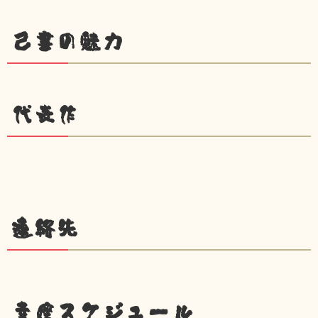
己書の魅力
代表作
連絡先
幸座スケジュール