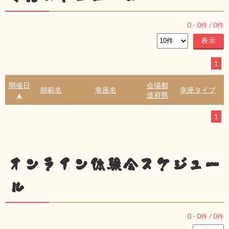
0
-
0
件 /
0
件
1
開催日
会場都
師範名
幸座名
幸座タイプ
▲
道府県
1
オンライン体験会スケジュー
ル
0
-
0
件 /
0
件