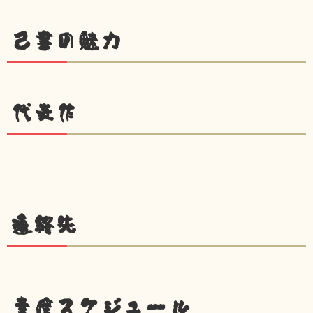
己書の魅力
代表作
連絡先
幸座スケジュール