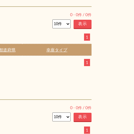
0
-
0
件 /
0
件
1
都道府県
幸座タイプ
1
0
-
0
件 /
0
件
1