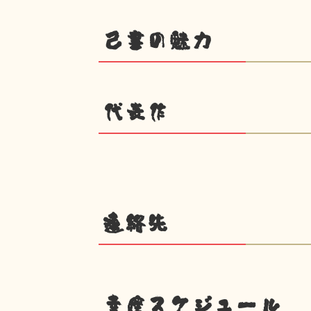
己書の魅力
代表作
連絡先
幸座スケジュール