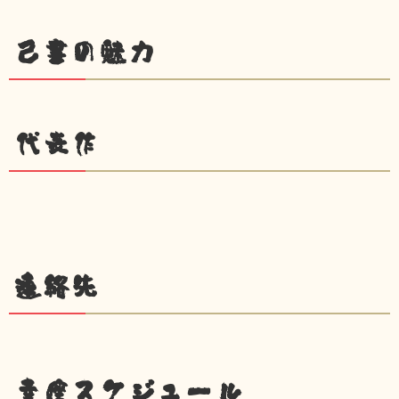
己書の魅力
代表作
連絡先
幸座スケジュール