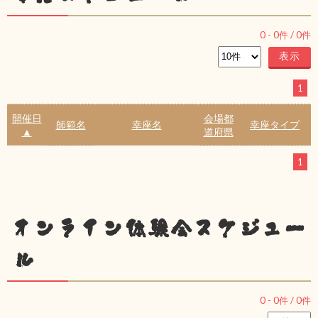
0
-
0
件 /
0
件
1
開催日
会場都
師範名
幸座名
幸座タイプ
▲
道府県
1
オンライン体験会スケジュー
ル
0
-
0
件 /
0
件