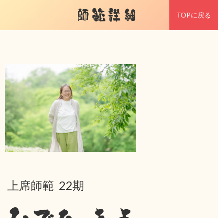
師範詳細
TOPに戻る
上席師範 22期