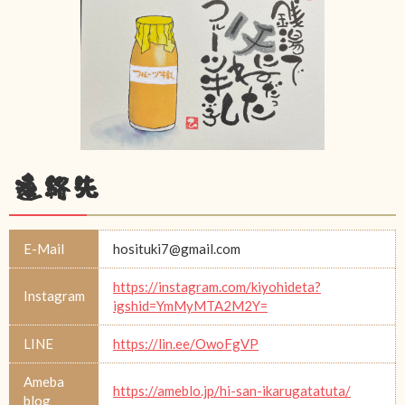
連絡先
E-Mail
hosituki7@gmail.com
https://instagram.com/kiyohideta?
Instagram
igshid=YmMyMTA2M2Y=
LINE
https://lin.ee/OwoFgVP
Ameba
https://ameblo.jp/hi-san-ikarugatatuta/
blog