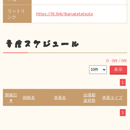
リットリ
https://lit.link/ikarugatatsuta
ンク
幸座スケジュール
0
-
0
件 /
0
件
1
開催日
会場都
師範名
幸座名
幸座タイプ
▼
道府県
1