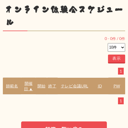
オンライン体験会スケジュー
ル
0
-
0
件 /
0
件
1
開催
師範名
開始
終了
テレビ会議URL
ID
PW
日 ▲
1