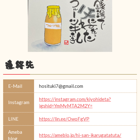
連絡先
E-Mail
hosituki7@gmail.com
https://instagram.com/kiyohideta?
Instagram
igshid=YmMyMTA2M2Y=
LINE
https://lin.ee/OwoFgVP
Ameba
https://ameblo.jp/hi-san-ikarugatatuta/
blog