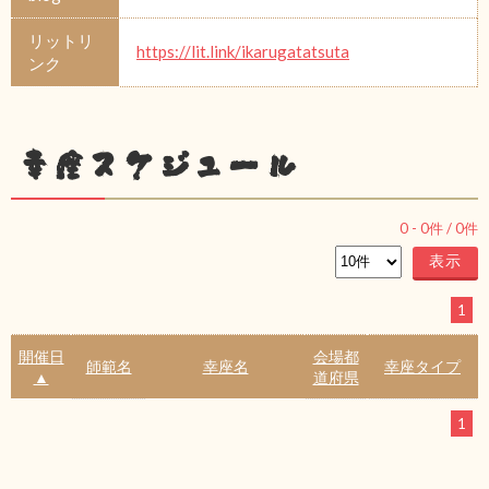
リットリ
https://lit.link/ikarugatatsuta
ンク
幸座スケジュール
0
-
0
件 /
0
件
1
開催日
会場都
師範名
幸座名
幸座タイプ
▲
道府県
1