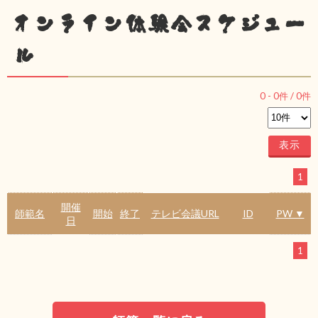
オンライン体験会スケジュー
ル
0
-
0
件 /
0
件
1
開催
師範名
開始
終了
テレビ会議URL
ID
PW ▼
日
1