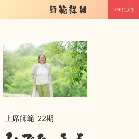
師範詳細
TOPに戻る
上席師範 22期