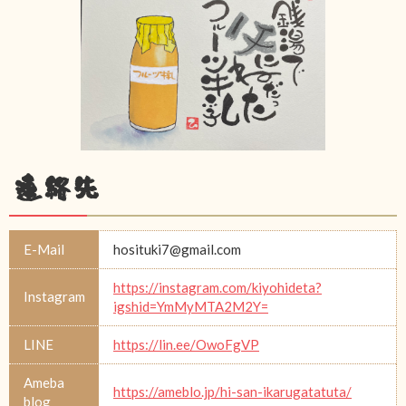
連絡先
E-Mail
hosituki7@gmail.com
https://instagram.com/kiyohideta?
Instagram
igshid=YmMyMTA2M2Y=
LINE
https://lin.ee/OwoFgVP
Ameba
https://ameblo.jp/hi-san-ikarugatatuta/
blog