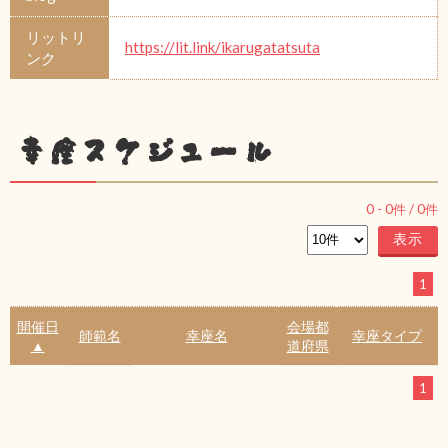
リットリ
https://lit.link/ikarugatatsuta
ンク
幸座スケジュール
0
-
0
件 /
0
件
1
開催日
会場都
師範名
幸座名
幸座タイプ
▲
道府県
1