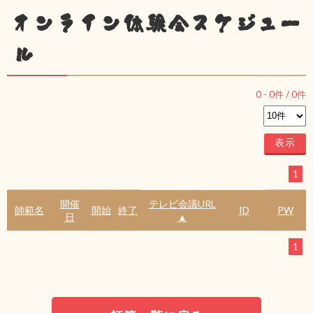
オンライン体験会スケジュー
ル
0
-
0
件 /
0
件
1
開催
テレビ会議URL
師範名
開始
終了
ID
PW
日
▲
1