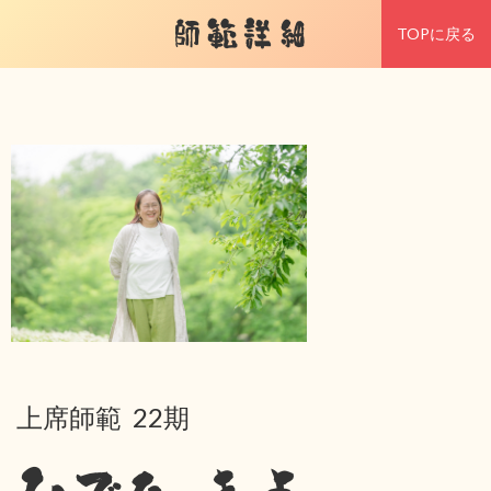
師範詳細
TOPに戻る
上席師範 22期