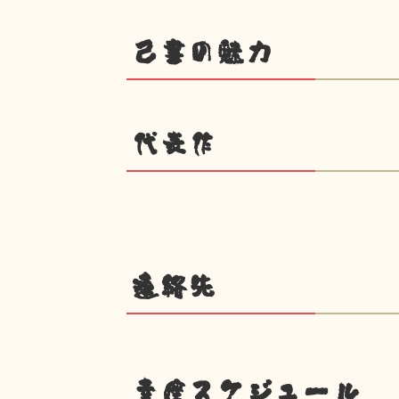
己書の魅力
代表作
連絡先
幸座スケジュール