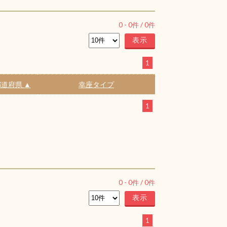
0
-
0
件 /
0
件
1
道府県 ▲
幸座タイプ
1
0
-
0
件 /
0
件
1