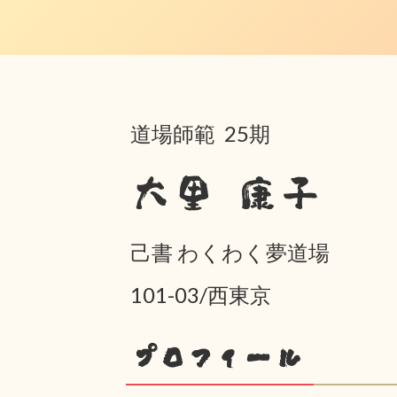
道場師範 25期
大里 康子
己書 わくわく夢道場
101-03/西東京
プロフィール