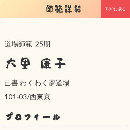
師範詳細
TOPに戻る
道場師範 25期
大里 康子
己書 わくわく夢道場
101-03/西東京
プロフィール