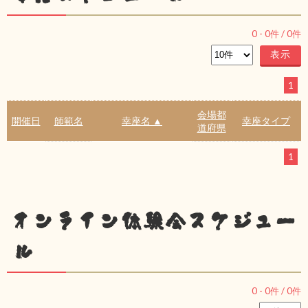
0
-
0
件 /
0
件
1
会場都
開催日
師範名
幸座名 ▲
幸座タイプ
道府県
1
オンライン体験会スケジュー
ル
0
-
0
件 /
0
件