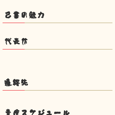
己書の魅力
代表作
連絡先
幸座スケジュール