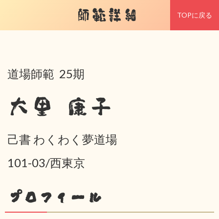
師範詳細
TOPに戻る
道場師範 25期
大里 康子
己書 わくわく夢道場
101-03/西東京
プロフィール