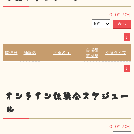
0
-
0
件 /
0
件
1
会場都
開催日
師範名
幸座名 ▲
幸座タイプ
道府県
1
オンライン体験会スケジュー
ル
0
-
0
件 /
0
件