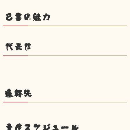
己書の魅力
代表作
連絡先
幸座スケジュール