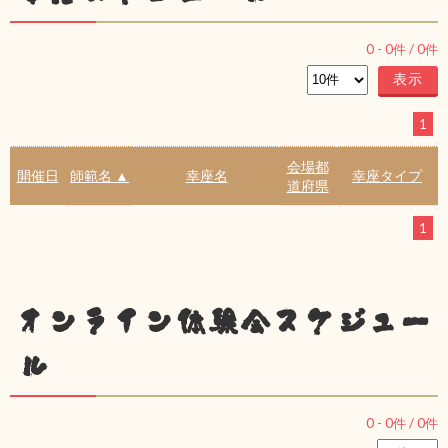
0
-
0
件 /
0
件
1
会場都
開催日
師範名 ▲
幸座名
幸座タイプ
道府県
1
オンライン体験会スケジュー
ル
0
-
0
件 /
0
件