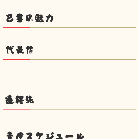
己書の魅力
代表作
連絡先
幸座スケジュール