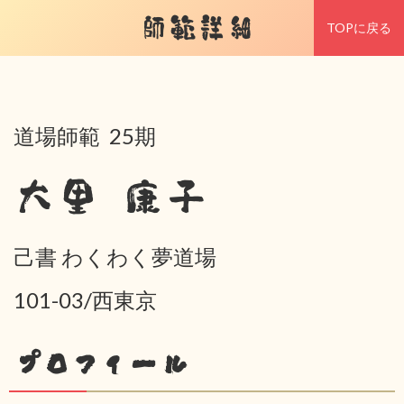
師範詳細
TOPに戻る
道場師範 25期
大里 康子
己書 わくわく夢道場
101-03/西東京
プロフィール