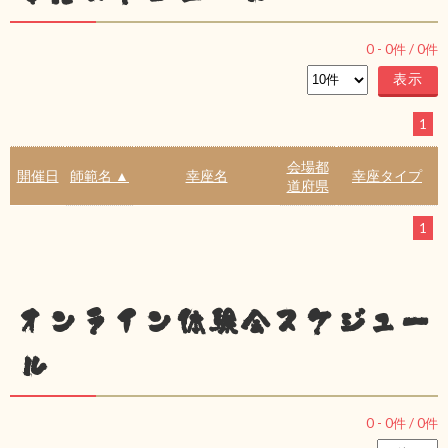
0
-
0
件 /
0
件
1
会場都
開催日
師範名 ▲
幸座名
幸座タイプ
道府県
1
オンライン体験会スケジュー
ル
0
-
0
件 /
0
件