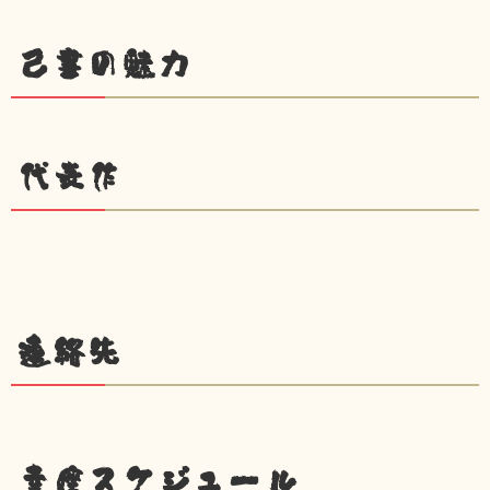
己書の魅力
代表作
連絡先
幸座スケジュール