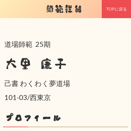
師範詳細
TOPに戻る
道場師範 25期
大里 康子
己書 わくわく夢道場
101-03/西東京
プロフィール