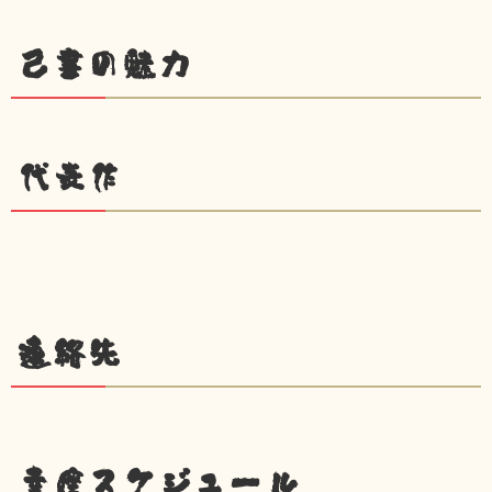
己書の魅力
代表作
連絡先
幸座スケジュール