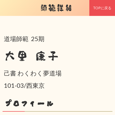
師範詳細
TOPに戻る
道場師範 25期
大里 康子
己書 わくわく夢道場
101-03/西東京
プロフィール