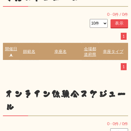
0
-
0
件 /
0
件
1
開催日
会場都
師範名
幸座名
幸座タイプ
▲
道府県
1
オンライン体験会スケジュー
ル
0
-
0
件 /
0
件