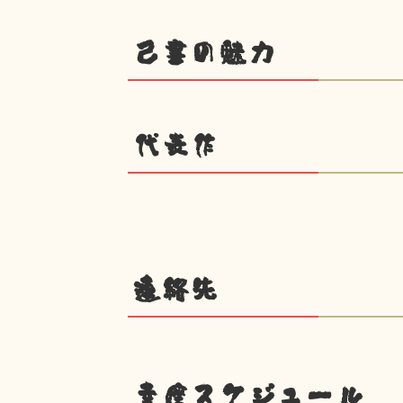
己書の魅力
代表作
連絡先
幸座スケジュール