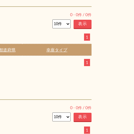
0
-
0
件 /
0
件
1
都道府県
幸座タイプ
1
0
-
0
件 /
0
件
1