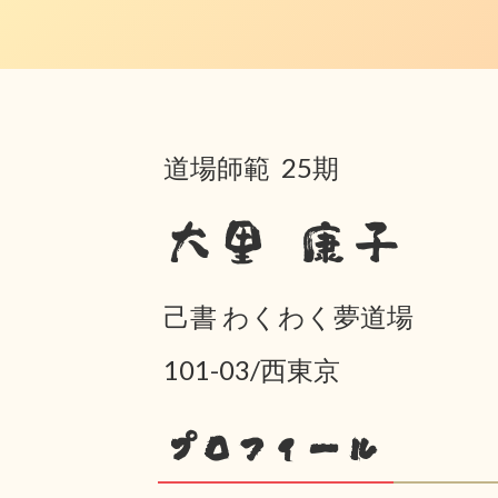
道場師範 25期
大里 康子
己書 わくわく夢道場
101-03/西東京
プロフィール