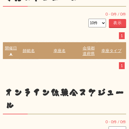
0
-
0
件 /
0
件
1
開催日
会場都
師範名
幸座名
幸座タイプ
▲
道府県
1
オンライン体験会スケジュー
ル
0
-
0
件 /
0
件