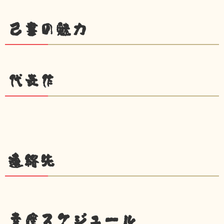
己書の魅力
代表作
連絡先
幸座スケジュール