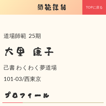
師範詳細
TOPに戻る
道場師範 25期
大里 康子
己書 わくわく夢道場
101-03/西東京
プロフィール