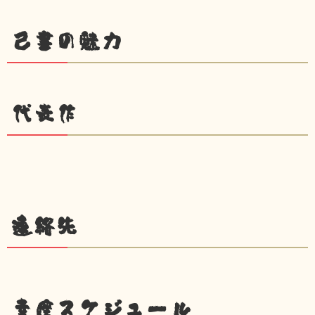
己書の魅力
代表作
連絡先
幸座スケジュール