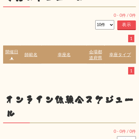
0
-
0
件 /
0
件
1
開催日
会場都
師範名
幸座名
幸座タイプ
▲
道府県
1
オンライン体験会スケジュー
ル
0
-
0
件 /
0
件