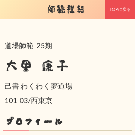
師範詳細
TOPに戻る
道場師範 25期
大里 康子
己書 わくわく夢道場
101-03/西東京
プロフィール