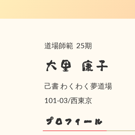
道場師範 25期
大里 康子
己書 わくわく夢道場
101-03/西東京
プロフィール