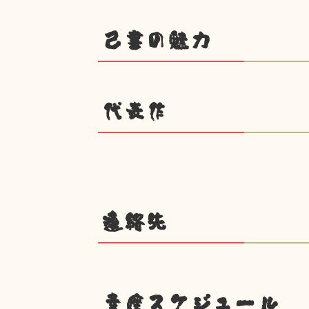
己書の魅力
代表作
連絡先
幸座スケジュール