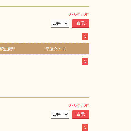
0
-
0
件 /
0
件
1
都道府県
幸座タイプ
1
0
-
0
件 /
0
件
1