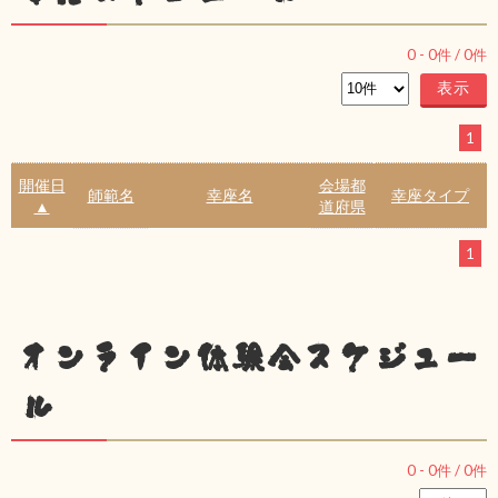
0
-
0
件 /
0
件
1
開催日
会場都
師範名
幸座名
幸座タイプ
▲
道府県
1
オンライン体験会スケジュー
ル
0
-
0
件 /
0
件