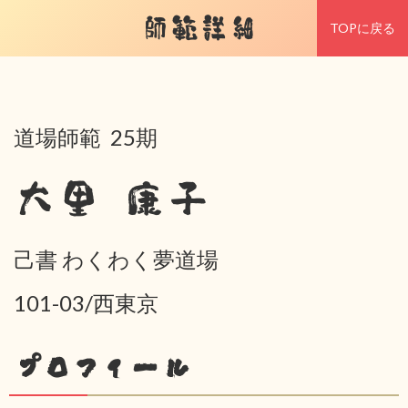
師範詳細
TOPに戻る
道場師範 25期
大里 康子
己書 わくわく夢道場
101-03/西東京
プロフィール