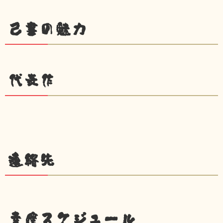
己書の魅力
代表作
連絡先
幸座スケジュール