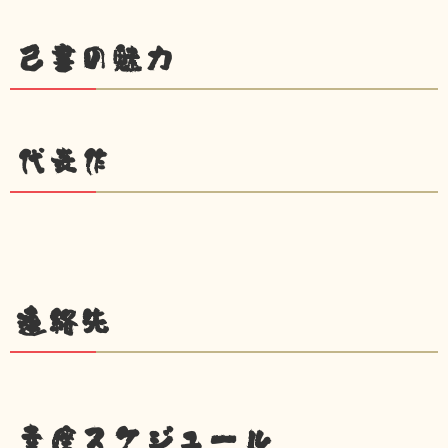
己書の魅力
代表作
連絡先
幸座スケジュール