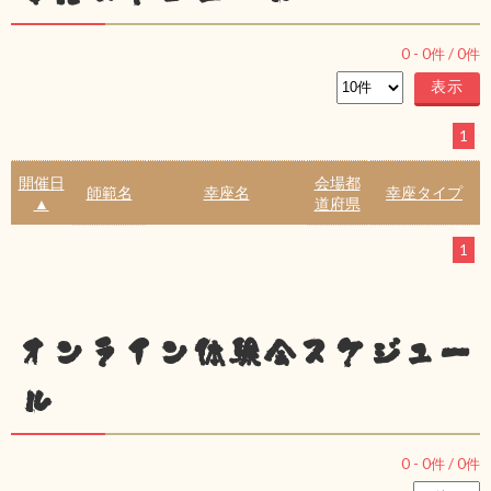
0
-
0
件 /
0
件
1
開催日
会場都
師範名
幸座名
幸座タイプ
▲
道府県
1
オンライン体験会スケジュー
ル
0
-
0
件 /
0
件