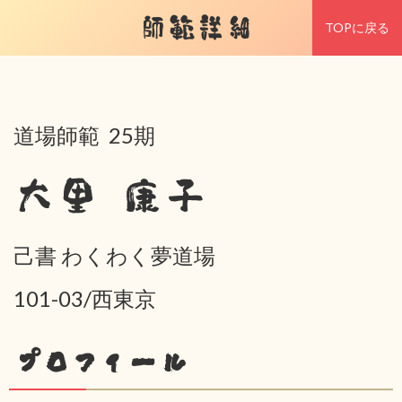
師範詳細
TOPに戻る
道場師範 25期
大里 康子
己書 わくわく夢道場
101-03/西東京
プロフィール