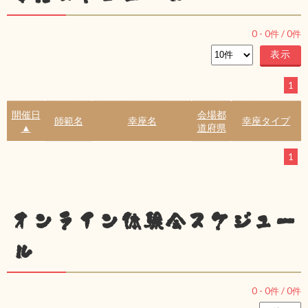
0
-
0
件 /
0
件
1
開催日
会場都
師範名
幸座名
幸座タイプ
▲
道府県
1
オンライン体験会スケジュー
ル
0
-
0
件 /
0
件