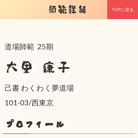
師範詳細
TOPに戻る
道場師範 25期
大里 康子
己書 わくわく夢道場
101-03/西東京
プロフィール