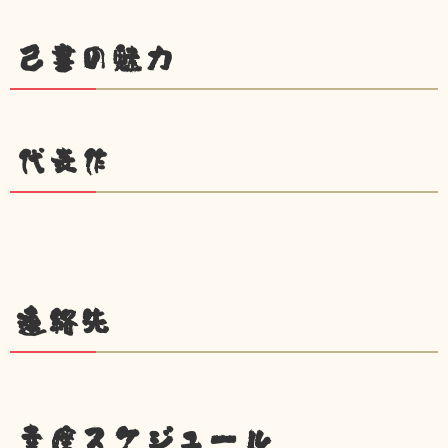
己書の魅力
代表作
連絡先
幸座スケジュール