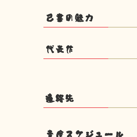
己書の魅力
代表作
連絡先
幸座スケジュール