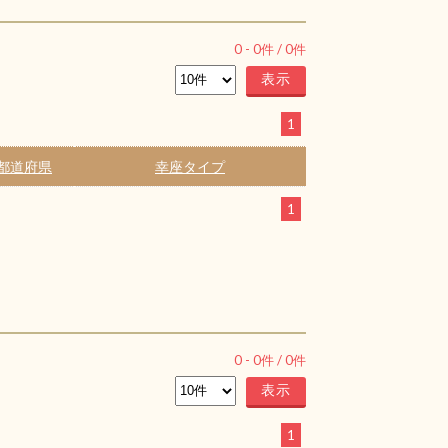
0
-
0
件 /
0
件
1
都道府県
幸座タイプ
1
0
-
0
件 /
0
件
1