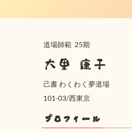
道場師範 25期
大里 康子
己書 わくわく夢道場
101-03/西東京
プロフィール