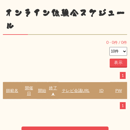
オンライン体験会スケジュー
ル
0
-
0
件 /
0
件
1
開催
終了
師範名
開始
テレビ会議URL
ID
PW
日
▲
1