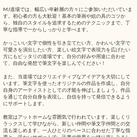
MJ道場では、幅広い年齢層の方々にご参加いただいていま
す。初心者の方も大歓迎！基本の筆画や絵の具のコツか
ら、独自のスタイルを追求するためのテクニックまで、丁
寧な指導で一からしっかりと学べます。
かっこいい文字で個性を引き立てたい方、かわいい文字で
可愛さを演出したい方、楽しい絵文字で表現力を広げたい
方にもピッタリの道場です。自分の好みや用途に合わせ
て、自由な発想で筆文字を楽しんでください！
また、当道場ではクリエイティブなアイデアを大切にして
います。筆文字を使ったオリジナルの作品を作成し、自分
自身のアーティストとしての才能を伸ばしましょう。作品
を通じて自分自身を表現し、自信を持って発信できるよう
にサポートします。
教室はアットホームな雰囲気で行われています。楽しくリ
ラックスして学びながら、新しい仲間や筆文字仲間との交
流も楽しめます。一人ひとりのペースに合わせた丁寧な指
導と、温かいサポートで、己書の世界を一緒に楽しみまし