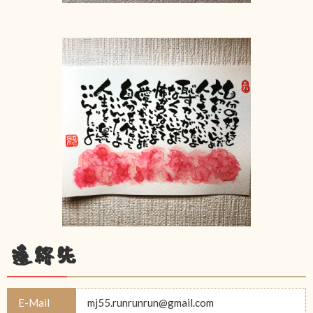
連絡先
E-Mail
mj55.runrunrun@gmail.com