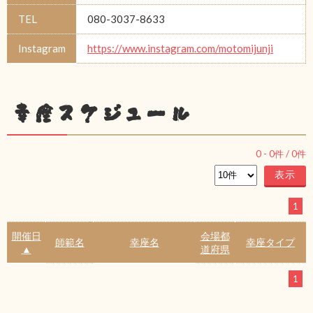
TEL
080-3037-8633
Instagram
https://www.instagram.com/motomijunji
幸座スケジュール
0
-
0
件 /
0
件
1
開催日
会場都
師範名
幸座名
幸座タイプ
▲
道府県
1