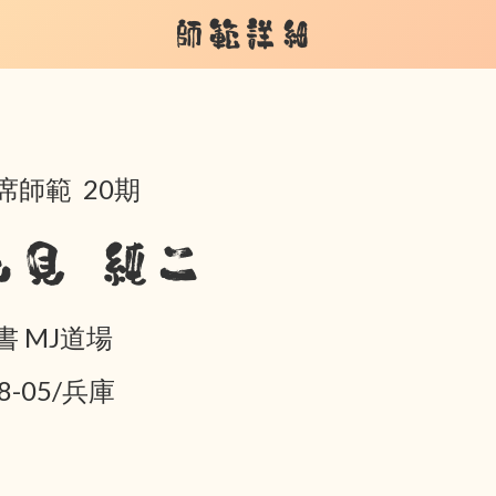
師範詳細
席師範 20期
元見 純二
書 MJ道場
8-05/兵庫