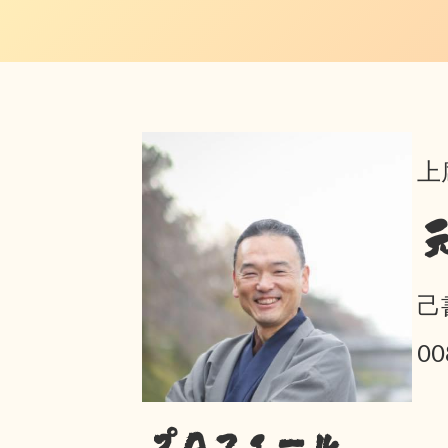
上
己
00
プロフィール