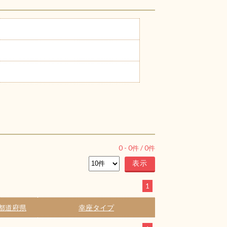
0
-
0
件 /
0
件
1
都道府県
幸座タイプ