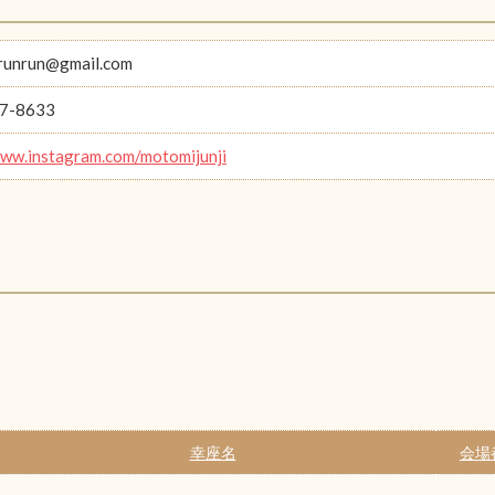
runrun@gmail.com
7-8633
www.instagram.com/motomijunji
幸座名
会場