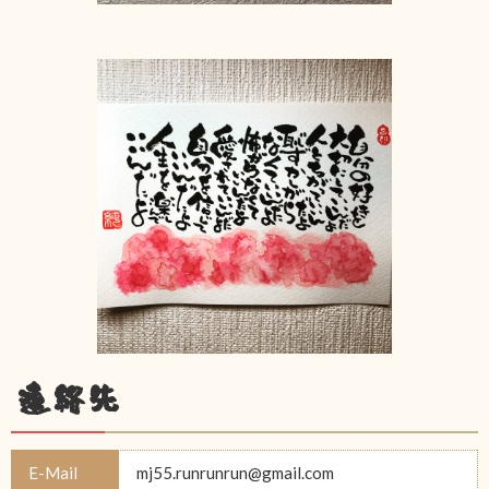
連絡先
E-Mail
mj55.runrunrun@gmail.com