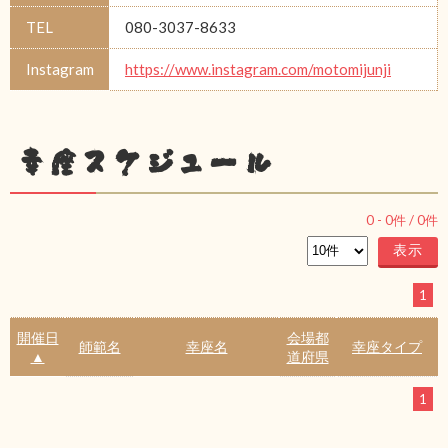
TEL
080-3037-8633
Instagram
https://www.instagram.com/motomijunji
幸座スケジュール
0
-
0
件 /
0
件
1
開催日
会場都
師範名
幸座名
幸座タイプ
▲
道府県
1