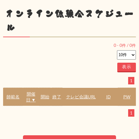
オンライン体験会スケジュー
ル
0
-
0
件 /
0
件
1
開催
師範名
開始
終了
テレビ会議URL
ID
PW
日 ▼
1