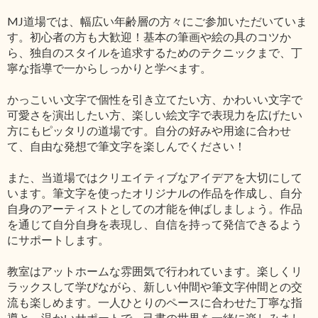
MJ道場では、幅広い年齢層の方々にご参加いただいていま
す。初心者の方も大歓迎！基本の筆画や絵の具のコツか
ら、独自のスタイルを追求するためのテクニックまで、丁
寧な指導で一からしっかりと学べます。
かっこいい文字で個性を引き立てたい方、かわいい文字で
可愛さを演出したい方、楽しい絵文字で表現力を広げたい
方にもピッタリの道場です。自分の好みや用途に合わせ
て、自由な発想で筆文字を楽しんでください！
また、当道場ではクリエイティブなアイデアを大切にして
います。筆文字を使ったオリジナルの作品を作成し、自分
自身のアーティストとしての才能を伸ばしましょう。作品
を通じて自分自身を表現し、自信を持って発信できるよう
にサポートします。
教室はアットホームな雰囲気で行われています。楽しくリ
ラックスして学びながら、新しい仲間や筆文字仲間との交
流も楽しめます。一人ひとりのペースに合わせた丁寧な指
導と、温かいサポートで、己書の世界を一緒に楽しみまし