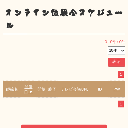
オンライン体験会スケジュー
ル
0
-
0
件 /
0
件
1
開催
師範名
開始
終了
テレビ会議URL
ID
PW
日 ▼
1