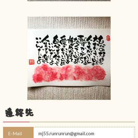
連絡先
E-Mail
mj55.runrunrun@gmail.com