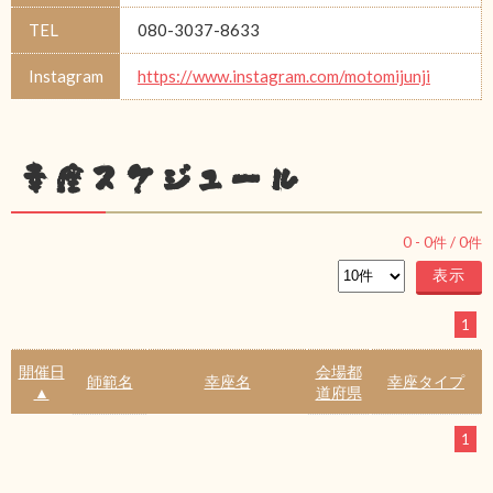
TEL
080-3037-8633
Instagram
https://www.instagram.com/motomijunji
幸座スケジュール
0
-
0
件 /
0
件
1
開催日
会場都
師範名
幸座名
幸座タイプ
▲
道府県
1