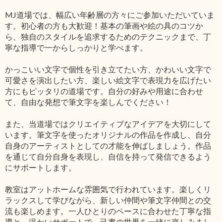
MJ道場では、幅広い年齢層の方々にご参加いただいていま
す。初心者の方も大歓迎！基本の筆画や絵の具のコツか
ら、独自のスタイルを追求するためのテクニックまで、丁
寧な指導で一からしっかりと学べます。
かっこいい文字で個性を引き立てたい方、かわいい文字で
可愛さを演出したい方、楽しい絵文字で表現力を広げたい
方にもピッタリの道場です。自分の好みや用途に合わせ
て、自由な発想で筆文字を楽しんでください！
また、当道場ではクリエイティブなアイデアを大切にして
います。筆文字を使ったオリジナルの作品を作成し、自分
自身のアーティストとしての才能を伸ばしましょう。作品
を通じて自分自身を表現し、自信を持って発信できるよう
にサポートします。
教室はアットホームな雰囲気で行われています。楽しくリ
ラックスして学びながら、新しい仲間や筆文字仲間との交
流も楽しめます。一人ひとりのペースに合わせた丁寧な指
導と、温かいサポートで、己書の世界を一緒に楽しみまし