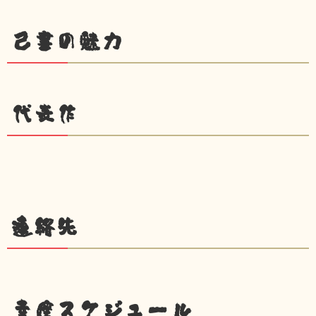
己書の魅力
代表作
連絡先
幸座スケジュール