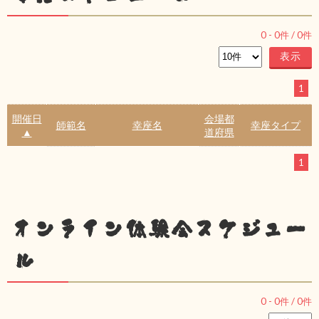
0
-
0
件 /
0
件
1
開催日
会場都
師範名
幸座名
幸座タイプ
▲
道府県
1
オンライン体験会スケジュー
ル
0
-
0
件 /
0
件