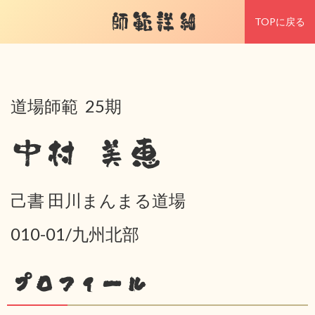
師範詳細
TOPに戻る
道場師範 25期
中村 美恵
己書 田川まんまる道場
010-01/九州北部
プロフィール