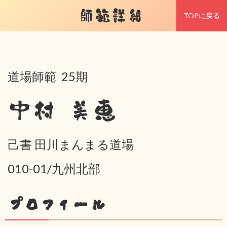
師範詳細
TOPに戻る
道場師範 25期
中村 美恵
己書 田川まんまる道場
010-01/九州北部
プロフィール