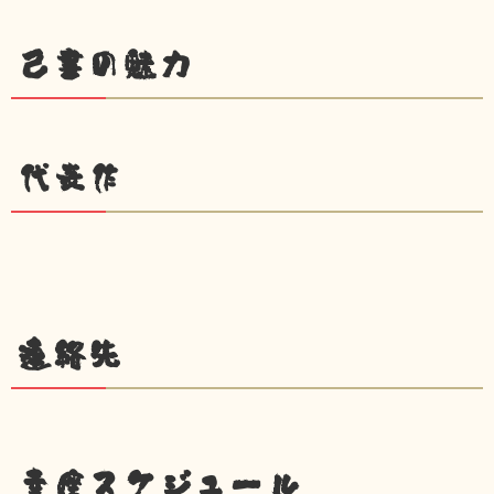
己書の魅力
代表作
連絡先
幸座スケジュール