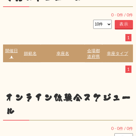
0
-
0
件 /
0
件
1
開催日
会場都
師範名
幸座名
幸座タイプ
▲
道府県
1
オンライン体験会スケジュー
ル
0
-
0
件 /
0
件