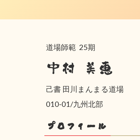
道場師範 25期
中村 美恵
己書 田川まんまる道場
010-01/九州北部
プロフィール