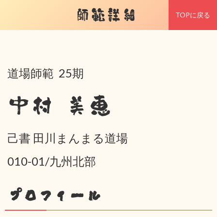
師範詳細
TOPに戻る
道場師範 25期
中村 美恵
己書 田川まんまる道場
010-01/九州北部
プロフィール