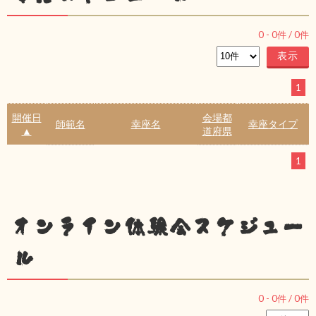
0
-
0
件 /
0
件
1
開催日
会場都
師範名
幸座名
幸座タイプ
▲
道府県
1
オンライン体験会スケジュー
ル
0
-
0
件 /
0
件