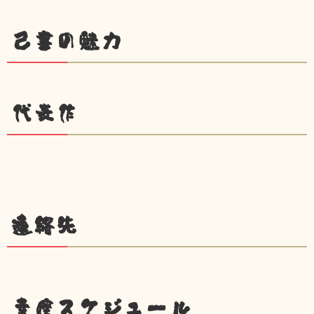
己書の魅力
代表作
連絡先
幸座スケジュール