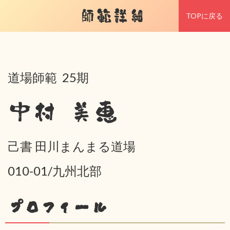
師範詳細
TOPに戻る
道場師範 25期
中村 美恵
己書 田川まんまる道場
010-01/九州北部
プロフィール