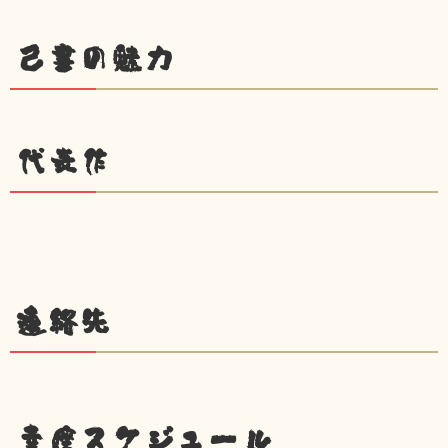
己書の魅力
代表作
連絡先
幸座スケジュール