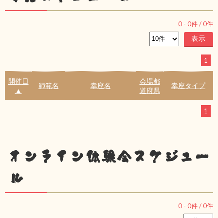
0
-
0
件 /
0
件
1
開催日
会場都
師範名
幸座名
幸座タイプ
▲
道府県
1
オンライン体験会スケジュー
ル
0
-
0
件 /
0
件