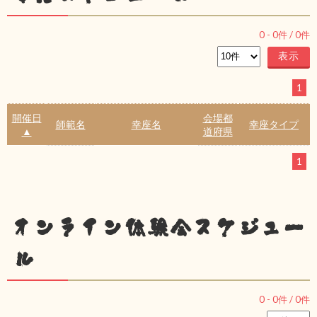
0
-
0
件 /
0
件
1
開催日
会場都
師範名
幸座名
幸座タイプ
▲
道府県
1
オンライン体験会スケジュー
ル
0
-
0
件 /
0
件