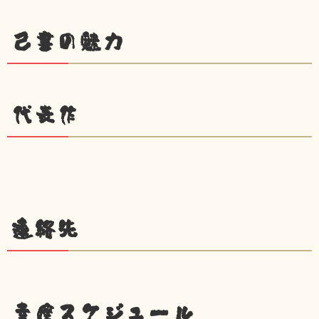
己書の魅力
代表作
連絡先
幸座スケジュール