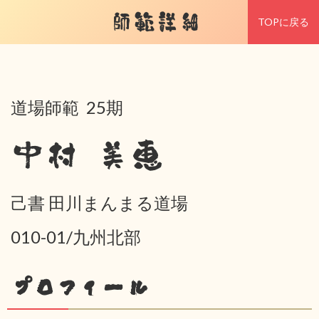
師範詳細
TOPに戻る
道場師範 25期
中村 美恵
己書 田川まんまる道場
010-01/九州北部
プロフィール