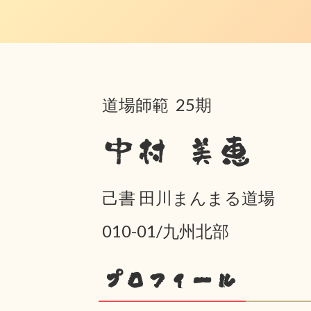
道場師範 25期
中村 美恵
己書 田川まんまる道場
010-01/九州北部
プロフィール