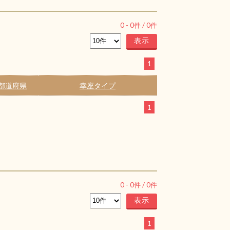
0
-
0
件 /
0
件
1
都道府県
幸座タイプ
1
0
-
0
件 /
0
件
1