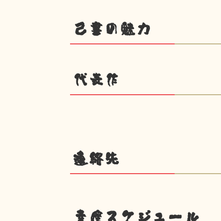
己書の魅力
代表作
連絡先
幸座スケジュール