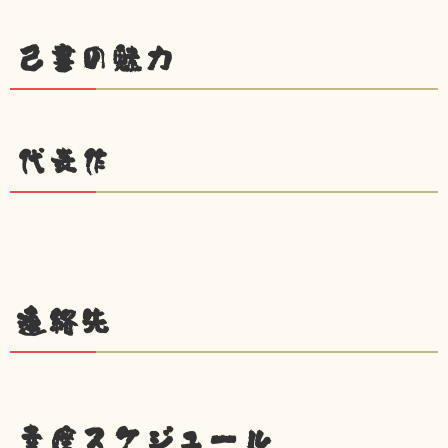
己書の魅力
代表作
連絡先
幸座スケジュール