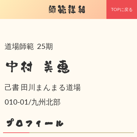
師範詳細
TOPに戻る
道場師範 25期
中村 美恵
己書 田川まんまる道場
010-01/九州北部
プロフィール