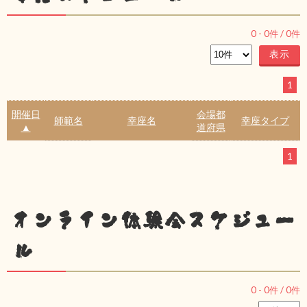
0
-
0
件 /
0
件
1
開催日
会場都
師範名
幸座名
幸座タイプ
▲
道府県
1
オンライン体験会スケジュー
ル
0
-
0
件 /
0
件