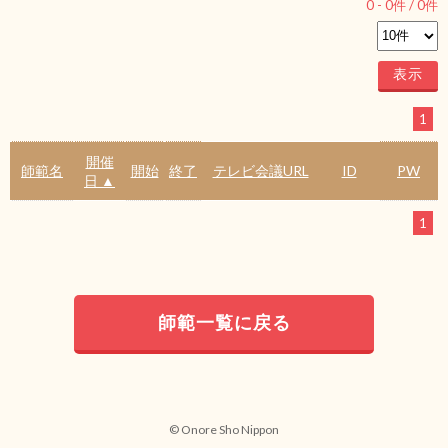
0
-
0
件 /
0
件
1
開催
師範名
開始
終了
テレビ会議URL
ID
PW
日 ▲
1
師範一覧に戻る
© Onore Sho Nippon