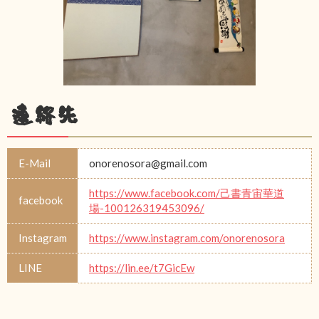
連絡先
E-Mail
onorenosora@gmail.com
https://www.facebook.com/己書青宙華道
facebook
場-100126319453096/
Instagram
https://www.instagram.com/onorenosora
LINE
https://lin.ee/t7GicEw