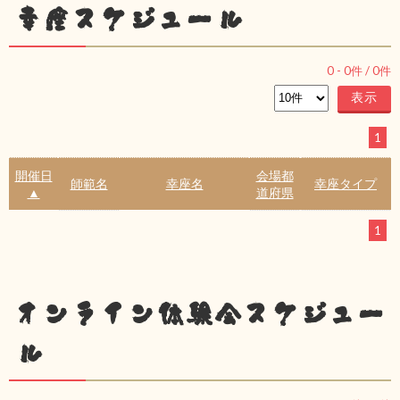
幸座スケジュール
0
-
0
件 /
0
件
1
開催日
会場都
師範名
幸座名
幸座タイプ
▲
道府県
1
オンライン体験会スケジュー
ル