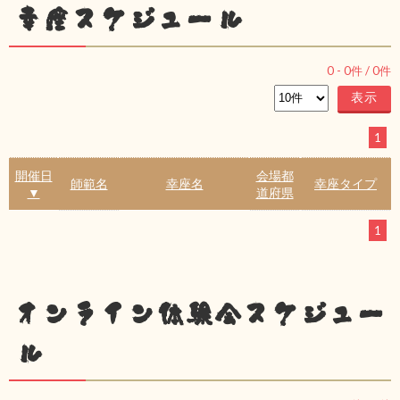
幸座スケジュール
0
-
0
件 /
0
件
1
開催日
会場都
師範名
幸座名
幸座タイプ
▼
道府県
1
オンライン体験会スケジュー
ル