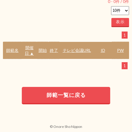
0
-
0
件 /
0
件
1
開催
師範名
開始
終了
テレビ会議URL
ID
PW
日 ▲
1
師範一覧に戻る
© Onore Sho Nippon