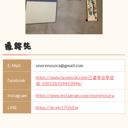
連絡先
E-Mail
onorenosora@gmail.com
https://www.facebook.com/己書青宙華道
facebook
場-100126319453096/
Instagram
https://www.instagram.com/onorenosora
LINE
https://lin.ee/t7GicEw