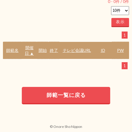
0
-
0
件 /
0
件
1
開催
師範名
開始
終了
テレビ会議URL
ID
PW
日 ▲
1
師範一覧に戻る
© Onore Sho Nippon