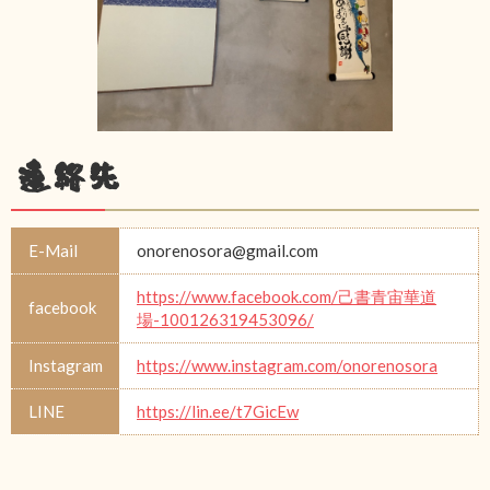
連絡先
E-Mail
onorenosora@gmail.com
https://www.facebook.com/己書青宙華道
facebook
場-100126319453096/
Instagram
https://www.instagram.com/onorenosora
LINE
https://lin.ee/t7GicEw