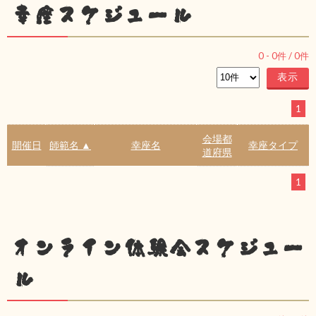
幸座スケジュール
0
-
0
件 /
0
件
1
会場都
開催日
師範名 ▲
幸座名
幸座タイプ
道府県
1
オンライン体験会スケジュー
ル