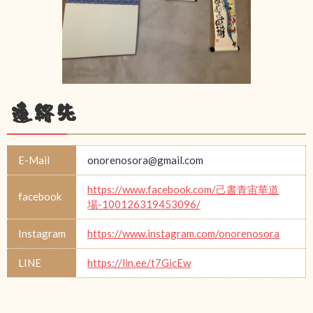
連絡先
E-Mail
onorenosora@gmail.com
https://www.facebook.com/己書青宙華道
facebook
場-100126319453096/
Instagram
https://www.instagram.com/onorenosora
LINE
https://lin.ee/t7GicEw