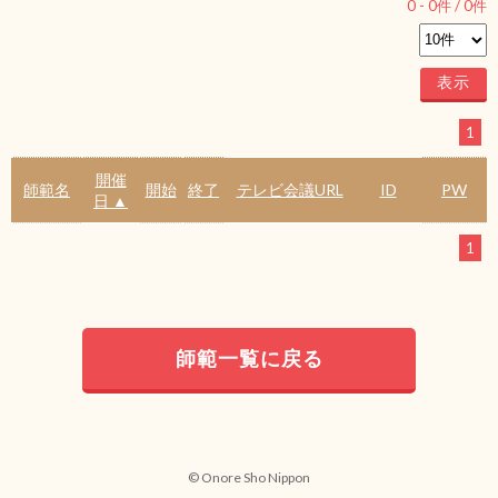
0
-
0
件 /
0
件
1
開催
師範名
開始
終了
テレビ会議URL
ID
PW
日 ▲
1
師範一覧に戻る
© Onore Sho Nippon