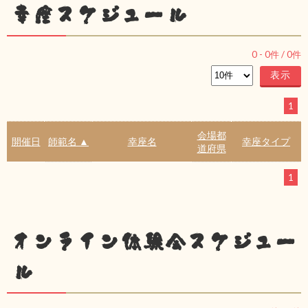
幸座スケジュール
0
-
0
件 /
0
件
1
会場都
開催日
師範名 ▲
幸座名
幸座タイプ
道府県
1
オンライン体験会スケジュー
ル