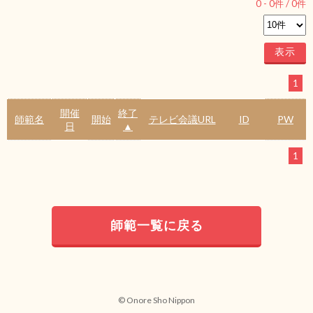
0
-
0
件 /
0
件
1
開催
終了
師範名
開始
テレビ会議URL
ID
PW
日
▲
1
師範一覧に戻る
© Onore Sho Nippon