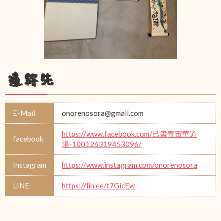
連絡先
E-Mail
onorenosora@gmail.com
https://www.facebook.com/己書青宙華道
facebook
場-100126319453096/
Instagram
https://www.instagram.com/onorenosora
LINE
https://lin.ee/t7GicEw