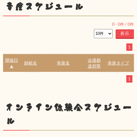
幸座スケジュール
0
-
0
件 /
0
件
1
開催日
会場都
師範名
幸座名
幸座タイプ
▲
道府県
1
オンライン体験会スケジュー
ル