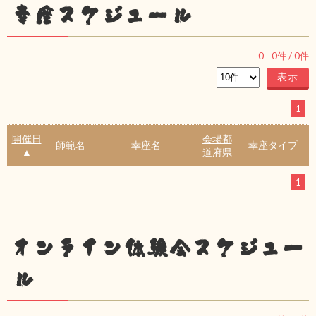
幸座スケジュール
0
-
0
件 /
0
件
1
開催日
会場都
師範名
幸座名
幸座タイプ
▲
道府県
1
オンライン体験会スケジュー
ル