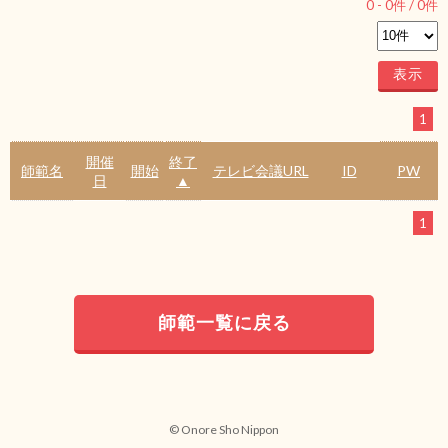
0
-
0
件 /
0
件
1
開催
終了
師範名
開始
テレビ会議URL
ID
PW
日
▲
1
師範一覧に戻る
© Onore Sho Nippon