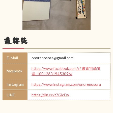
連絡先
E-Mail
onorenosora@gmail.com
https://www.facebook.com/己書青宙華道
facebook
場-100126319453096/
Instagram
https://www.instagram.com/onorenosora
LINE
https://lin.ee/t7GicEw