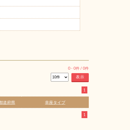
0
-
0
件 /
0
件
1
都道府県
幸座タイプ
1