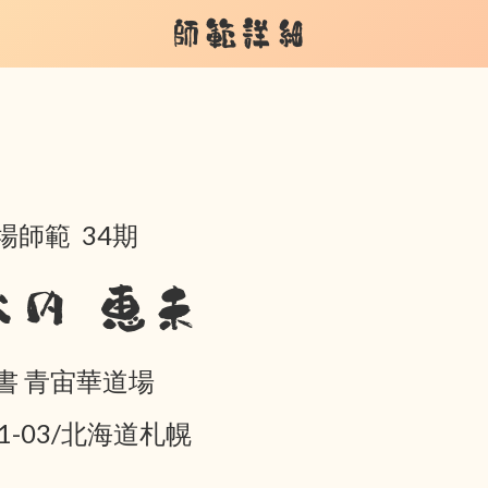
師範詳細
場師範 34期
大内 恵未
書 青宙華道場
01-03/北海道札幌