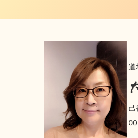
道
己
0