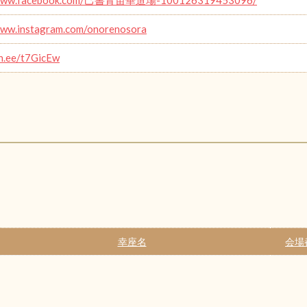
www.instagram.com/onorenosora
in.ee/t7GicEw
幸座名
会場