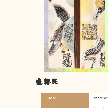
連絡先
E-Mail
onoreno
facebook
https: