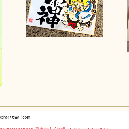
sora@gmail.com
//www.facebook.com/己書青宙華道場-100126319453096/