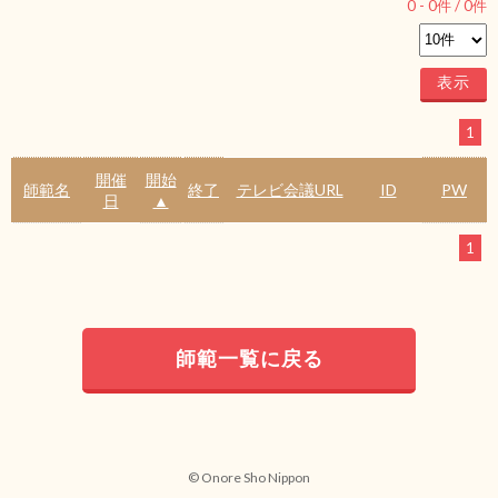
0
-
0
件 /
0
件
1
開催
開始
師範名
終了
テレビ会議URL
ID
PW
日
▲
1
師範一覧に戻る
© Onore Sho Nippon