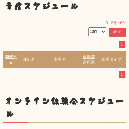
幸座スケジュール
0
-
0
件 /
0
件
1
開催日
会場都
師範名
幸座名
幸座タイプ
▲
道府県
1
オンライン体験会スケジュー
ル