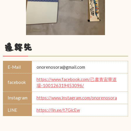
連絡先
E-Mail
onorenosora@gmail.com
https://www.facebook.com/己書青宙華道
facebook
場-100126319453096/
Instagram
https://www.instagram.com/onorenosora
LINE
https://lin.ee/t7GicEw