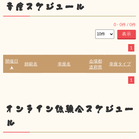
幸座スケジュール
0
-
0
件 /
0
件
1
開催日
会場都
師範名
幸座名
幸座タイプ
▲
道府県
1
オンライン体験会スケジュー
ル