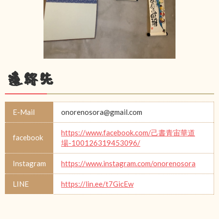
連絡先
E-Mail
onorenosora@gmail.com
https://www.facebook.com/己書青宙華道
facebook
場-100126319453096/
Instagram
https://www.instagram.com/onorenosora
LINE
https://lin.ee/t7GicEw