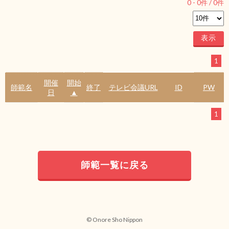
0
-
0
件 /
0
件
1
開催
開始
師範名
終了
テレビ会議URL
ID
PW
日
▲
1
師範一覧に戻る
© Onore Sho Nippon