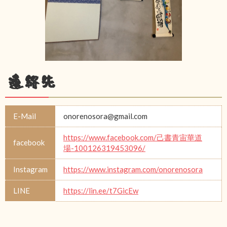
連絡先
E-Mail
onorenosora@gmail.com
https://www.facebook.com/己書青宙華道
facebook
場-100126319453096/
Instagram
https://www.instagram.com/onorenosora
LINE
https://lin.ee/t7GicEw