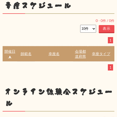
幸座スケジュール
0
-
0
件 /
0
件
1
開催日
会場都
師範名
幸座名
幸座タイプ
▲
道府県
1
オンライン体験会スケジュー
ル