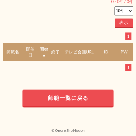
0
-
0
件 /
0
件
1
開催
開始
師範名
終了
テレビ会議URL
ID
PW
日
▲
1
師範一覧に戻る
© Onore Sho Nippon