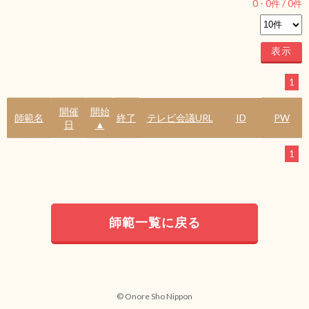
0
-
0
件 /
0
件
1
開催
開始
師範名
終了
テレビ会議URL
ID
PW
日
▲
1
師範一覧に戻る
© Onore Sho Nippon