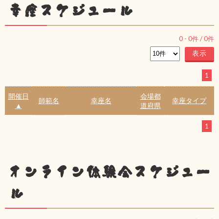
幸座スケジュール
0
-
0
件 /
0
件
1
開催日
会場都
師範名
幸座名
幸座タイプ
▲
道府県
1
オンライン体験会スケジュー
ル