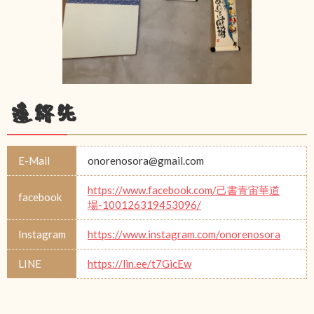
連絡先
E-Mail
onorenosora@gmail.com
https://www.facebook.com/己書青宙華道
facebook
場-100126319453096/
Instagram
https://www.instagram.com/onorenosora
LINE
https://lin.ee/t7GicEw