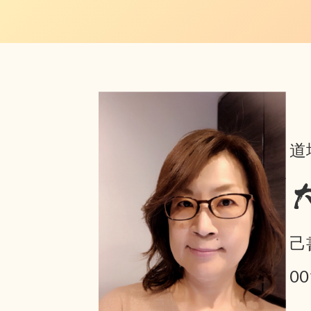
道
己
0