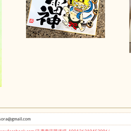
sora@gmail.com
//www.facebook.com/己書青宙華道場-100126319453096/