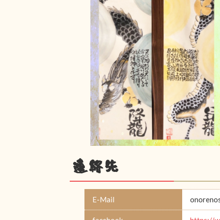
連絡先
E-Mail
onoreno
facebook
https: