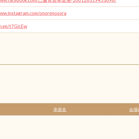
www.instagram.com/onorenosora
in.ee/t7GicEw
幸座名
会場