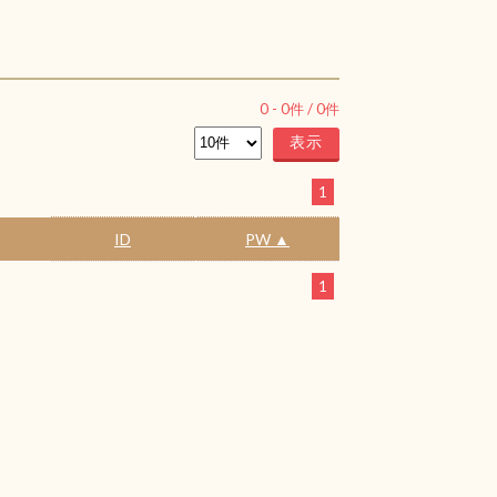
0
-
0
件 /
0
件
1
ID
PW ▲
1