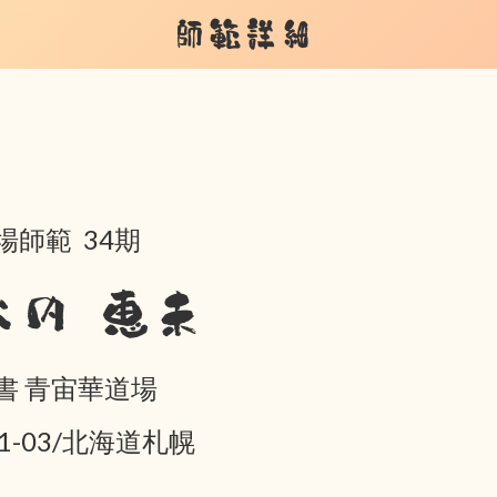
師範詳細
場師範 34期
大内 恵未
書 青宙華道場
01-03/北海道札幌