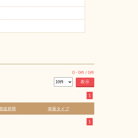
0
-
0
件 /
0
件
1
都道府県
幸座タイプ
1