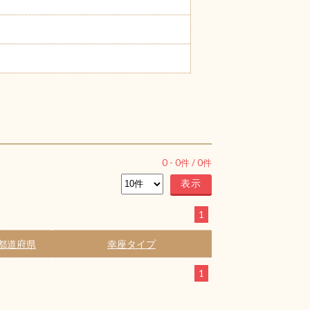
0
-
0
件 /
0
件
1
都道府県
幸座タイプ
1