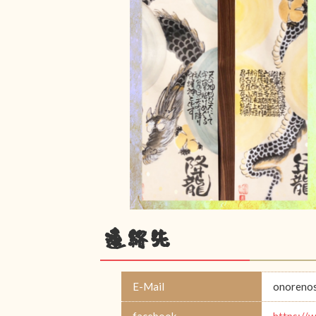
連絡先
E-Mail
onoreno
facebook
https: