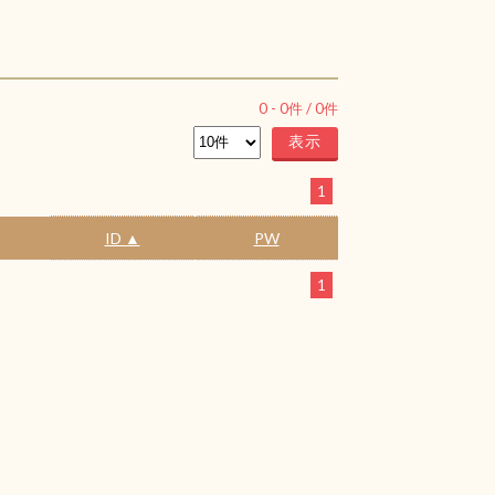
0
-
0
件 /
0
件
1
ID ▲
PW
1