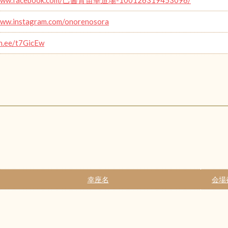
www.instagram.com/onorenosora
in.ee/t7GicEw
幸座名
会場