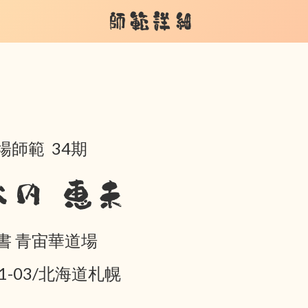
師範詳細
場師範 34期
大内 恵未
書 青宙華道場
01-03/北海道札幌