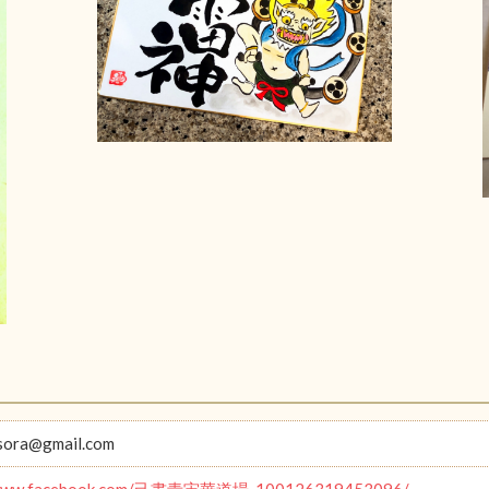
sora@gmail.com
//www.facebook.com/己書青宙華道場-100126319453096/