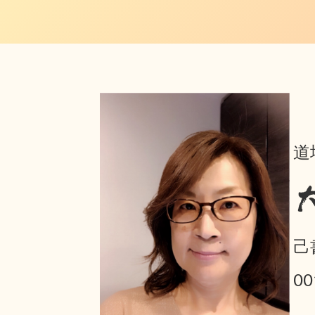
道
己
0