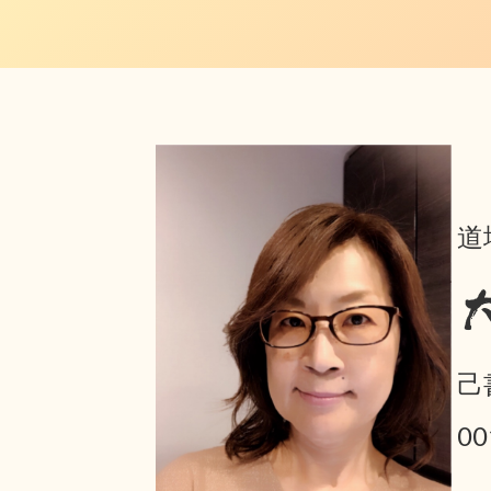
道
己
0