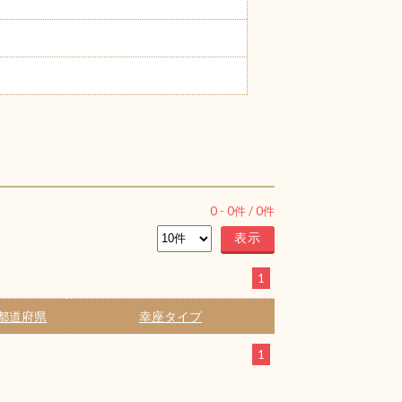
0
-
0
件 /
0
件
1
都道府県
幸座タイプ
1