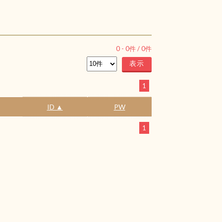
0
-
0
件 /
0
件
1
ID ▲
PW
1