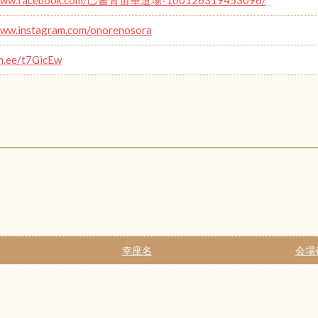
www.instagram.com/onorenosora
in.ee/t7GicEw
幸座名
会場