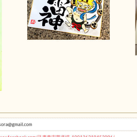
sora@gmail.com
//www.facebook.com/己書青宙華道場-100126319453096/