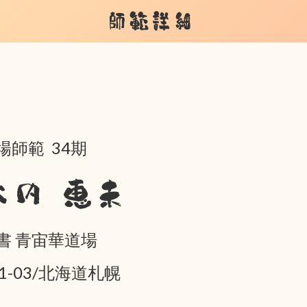
師範詳細
場師範 34期
大内 恵未
書 青宙華道場
01-03/北海道札幌