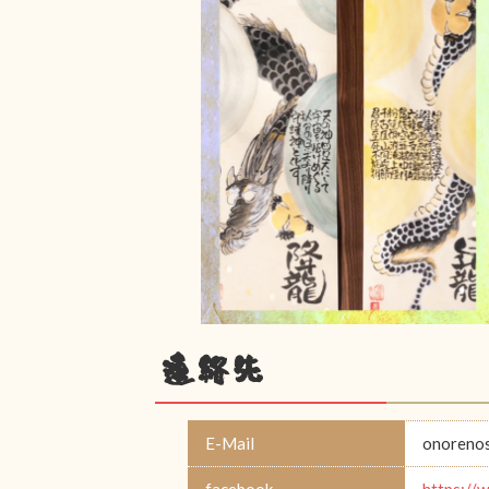
連絡先
E-Mail
onoreno
facebook
https: